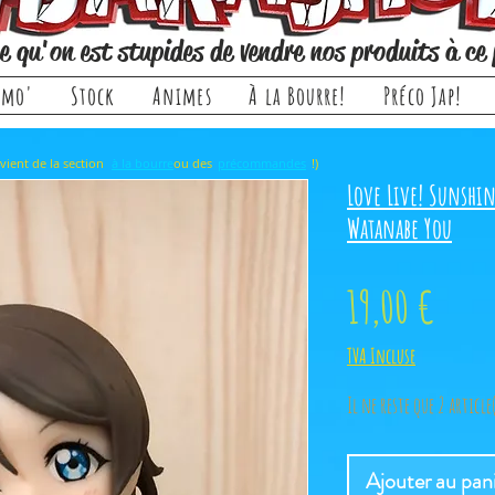
e qu'on est stupides de vendre nos produits à ce 
omo'
Stock
Animes
À la Bourre!
Préco Jap!
rticle, il provient de la section ou des !)
à la bourre
précommandes
Love Live! Sunshine
Watanabe You
Prix
19,00 €
TVA Incluse
Il ne reste que 2 article
Ajouter au pan