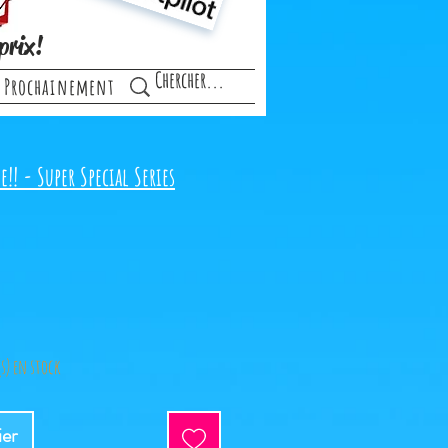
prix!
Prochainement
!! - Super Special Series
(s) en stock
ier