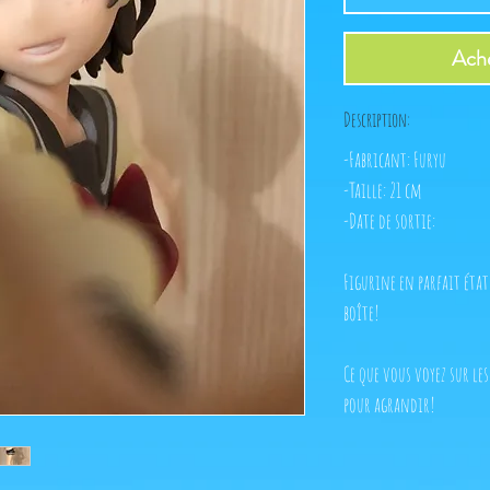
Ache
Description:
-Fabricant: Furyu
-Taille: 21 cm
-Date de sortie:
Figurine en parfait éta
boîte!
Ce que vous voyez sur les
pour agrandir!