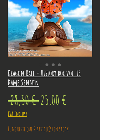
Dragon Ball - History box vol.16
Kame Sennin
Prix
Prix
 28,50 € 
25,00 €
original
promotionnel
TVA Incluse
Il ne reste que 2 article(s) en stock