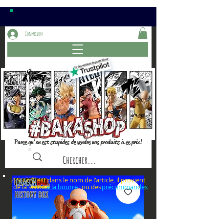
Connexion
Parce qu'on est stupides de vendre nos produits à ce prix!
⚠️Si un⏰est dans le nom de l'article, il provient
de la section ou des
à la bourre
précommandes