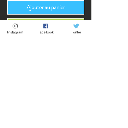
Ajouter au panier
Acheter maintenant
Instagram
Facebook
Twitter
Cette figurine représente Kame Sennin, maître légendaire, debout 
sur le dos de sa tortue, vêtu d’une tenue estivale et tenant son 
bâton, avec des lunettes de soleil malicieuses. Elle convient aux 
collectionneurs cherchant un article iconique et original de la 
licence Dragon Ball.
Description:
FABRICANT : BANPRESTO
TAILLE : 11 CM
DATE DE SORTIE : 07/08/2025
💡Nos liens utiles💡
🔥Newsletter🔥
Mentions légales
Conditions générales vente