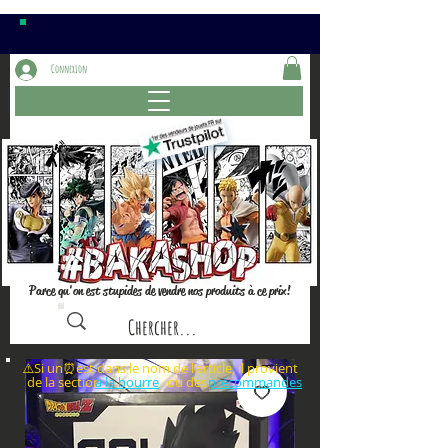
Connexion
Parce qu'on est stupides de vendre nos produits à ce prix!
⚠️Si un⏰est dans le nom de l'article, il provient
de la section ou des
à la bourre
précommandes