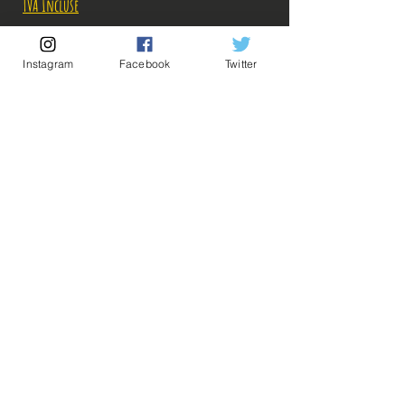
TVA Incluse
Rupture de stock!
Instagram
Facebook
Twitter
M'avertir en cas de Restock!
Description:
-Fabricant: Banpresto
-Taille: 13 cm
-Date de sortie: Juin 2022
💡Nos liens utiles💡
🔥Newsletter🔥
Mentions légales
Conditions générales vente