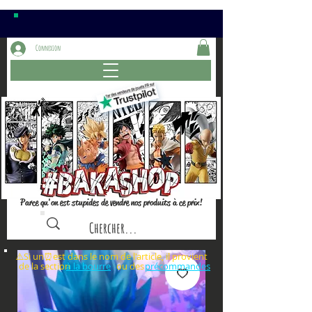
Connexion
Parce qu'on est stupides de vendre nos produits à ce prix!
⚠️Si un⏰est dans le nom de l'article, il provient
de la section ou des
à la bourre
précommandes