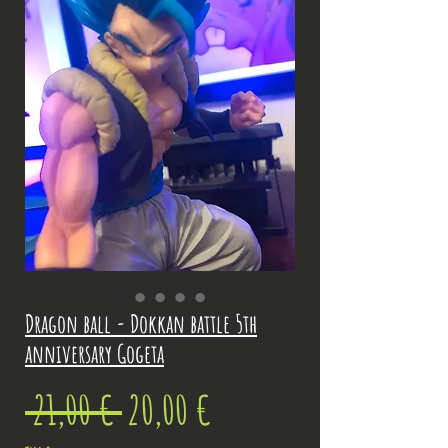
Dragon ball - Dokkan battle 5th
anniversary Gogeta
Prix
Prix
 21,00 € 
20,00 €