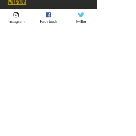
original
promotionnel
TVA Incluse
Rupture de stock!
Instagram
Facebook
Twitter
M'avertir en cas de Restock!
Description:
-Fabricant: Banpresto
-Taille: 18 cm
Date de sortie: Février 2020
💡Nos liens utiles💡
🔥Newsletter🔥
Figurine en parfait état, aucun défaut apparent,
Mentions légales
vendue sans boîte!
Conditions générales vente
Ce que vous voyez sur les photos est ce que vous