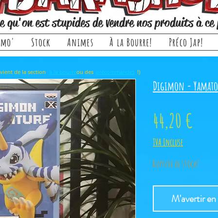
e qu'on est stupides de vendre nos produits à ce 
omo'
Stock
Animes
À la Bourre!
Préco Jap!
rticle, il provient de la section ou des !)
à la bourre
précommandes
Digimon - Yamato
Prix
44,20 €
TVA Incluse
Rupture de stock!
M'avertir en