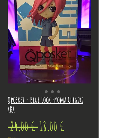
Qposket - Blue Lock Hyoma Chigiri
(B)
Prix
Prix
 24,00 € 
18,00 €