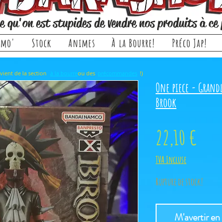
e qu'on est stupides de vendre nos produits à ce 
omo'
Stock
Animes
À la Bourre!
Préco Jap!
rticle, il provient de la section ou des !)
à la bourre
précommandes
One piece - Grand
Brook
Prix
22,10 €
TVA Incluse
Rupture de stock!
M'avertir en