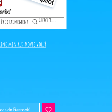
prix!
Prochainement
line men RED Movie Vol.9
 cas de Restock!