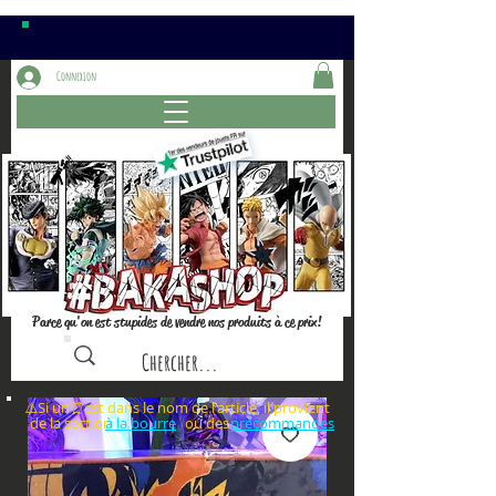
Connexion
Parce qu'on est stupides de vendre nos produits à ce prix!
⚠️Si un⏰est dans le nom de l'article, il provient
de la section ou des
à la bourre
précommandes