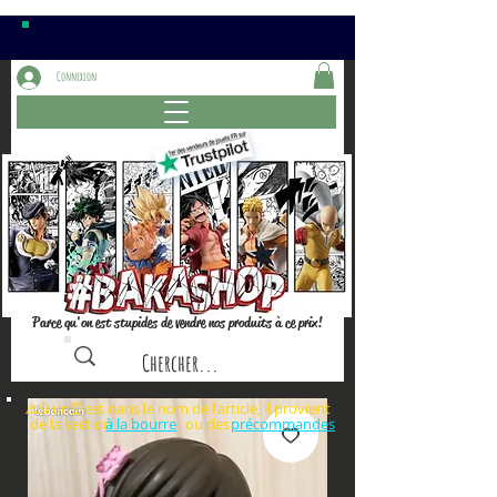
Connexion
Parce qu'on est stupides de vendre nos produits à ce prix!
⚠️Si un⏰est dans le nom de l'article, il provient
de la section ou des
à la bourre
précommandes