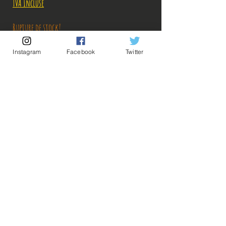
TVA Incluse
Rupture de stock!
Instagram
Facebook
Twitter
M'avertir en cas de Restock!
Description:
Taille: 16 cm
💡Nos liens utiles💡
🔥Newsletter🔥
Figurine en très bon état, vendue sans boîte!
Mentions légales
une légère trace sur le tibia gauche
Conditions générales vente