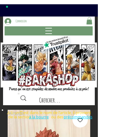
Connexion
Parce qu'on est stupides de vendre nos produits à ce prix!
⚠️Si un⏰est dans le nom de l'article, il provient
de la section ou des
à la bourre
précommandes