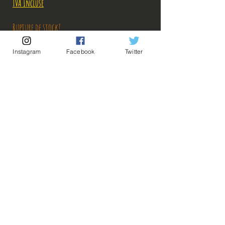
TVA Incluse
Rupture de stock!
Instagram
Facebook
Twitter
M'avertir en cas de Restock!
Description:
Taille: 18 cm
💡Nos liens utiles💡
🔥Newsletter🔥
Figurine en parfait état, aucun défaut apparent,
Mentions légales
vendue sans boîte!
Conditions générales vente