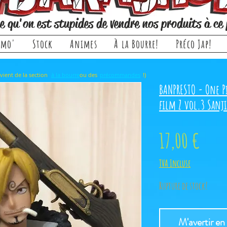
e qu'on est stupides de vendre nos produits à ce 
omo'
Stock
Animes
À la Bourre!
Préco Jap!
rticle, il provient de la section ou des !)
à la bourre
précommandes
BANPRESTO - One P
film Z vol.3 Sanji
Prix
17,00 €
TVA Incluse
Rupture de stock!
M'avertir en