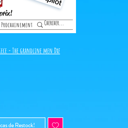
prix!
Prochainement
iece - The grandline men Dxf
 cas de Restock!