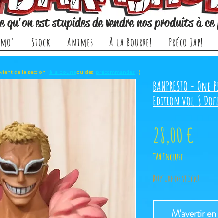
e qu'on est stupides de vendre nos produits à ce 
omo'
Stock
Animes
À la Bourre!
Préco Jap!
rticle, il provient de la section ou des !)
à la bourre
précommandes
BANPRESTO - One P
Edition vol.8 Do
Prix
28,00 €
TVA Incluse
Rupture de stock!
M'avertir en