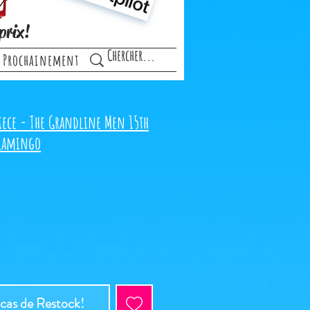
prix!
Prochainement
iece - The Grandline Men 15th
flamingo
 cas de Restock!