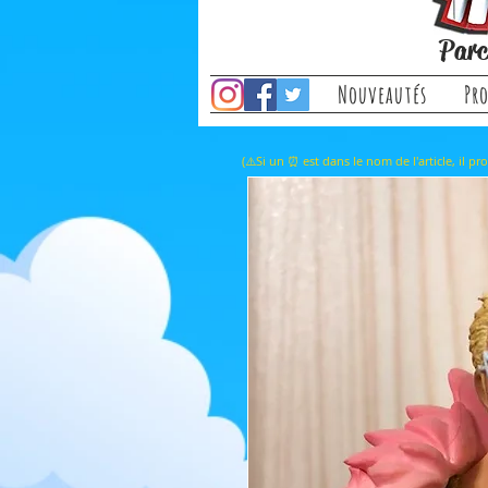
Parc
Nouveautés
Pr
(⚠️Si un ⏰ est dans le nom de l'a