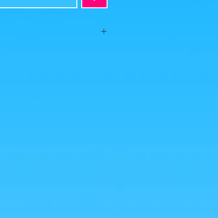
t, aucun défaut apparent, vendue sans
 photos est ce que vous achetez, cliquez