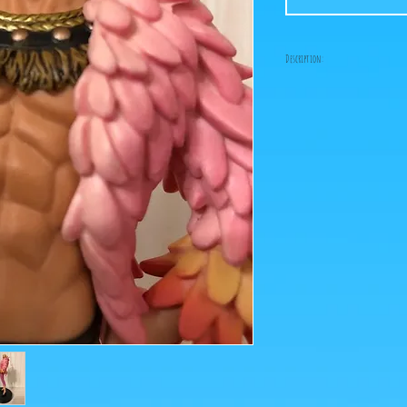
Description:
Taille: 17 cm
Figurine en parfait éta
boîte!
Ce que vous voyez sur les
pour agrandir!