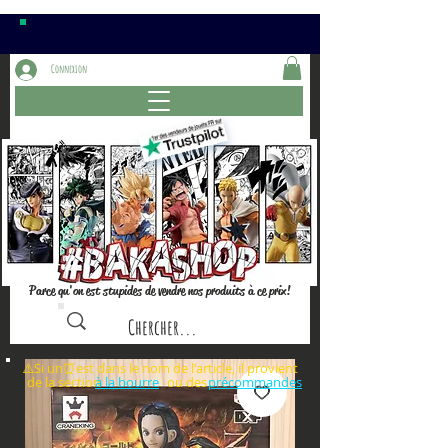
Connexion
Parce qu'on est stupides de vendre nos produits à ce prix!
⚠️Si un⏰est dans le nom de l'article, il provient
de la section ou des
à la bourre
précommandes