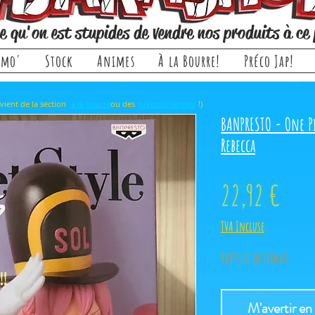
e qu'on est stupides de vendre nos produits à ce 
omo'
Stock
Animes
À la Bourre!
Préco Jap!
rticle, il provient de la section ou des !)
à la bourre
précommandes
BANPRESTO - One Pi
Rebecca
Prix
22,92 €
TVA Incluse
Rupture de stock!
M'avertir en