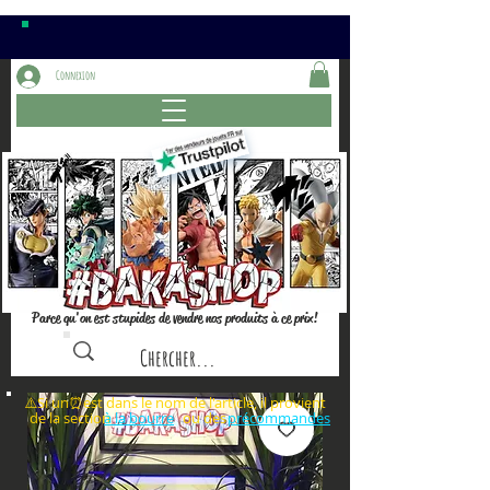
Connexion
Parce qu'on est stupides de vendre nos produits à ce prix!
⚠️Si un⏰est dans le nom de l'article, il provient
de la section ou des
à la bourre
précommandes