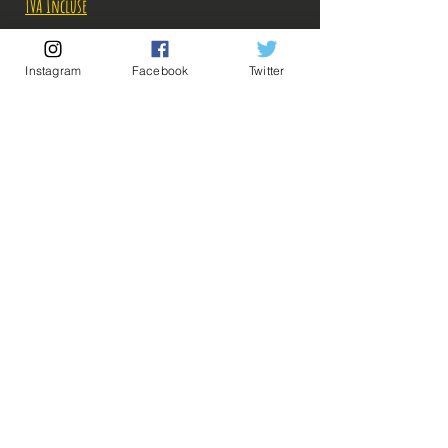
TVA Incluse
Rupture de stock!
Instagram
Facebook
Twitter
M'avertir en cas de Restock!
Description:
Fabricant: Banpresto
Taille: 18-19 cm
Date de sortie: Décembre 2020
💡Nos liens utiles💡
🔥Newsletter🔥
ps: Les photos des boites ont été prises par nos
Mentions légales
soins, mais les photos des figurines sont
Conditions générales vente
récupérées sur google à titre d'illustration.