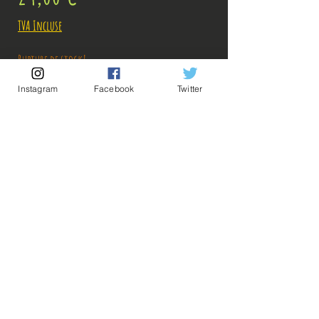
TVA Incluse
Rupture de stock!
Instagram
Facebook
Twitter
M'avertir en cas de Restock!
Description:
Taille: 18 cm
💡Nos liens utiles💡
🔥Newsletter🔥
Figurine en parfait état, aucun défaut apparent,
Mentions légales
vendue sans boîte!