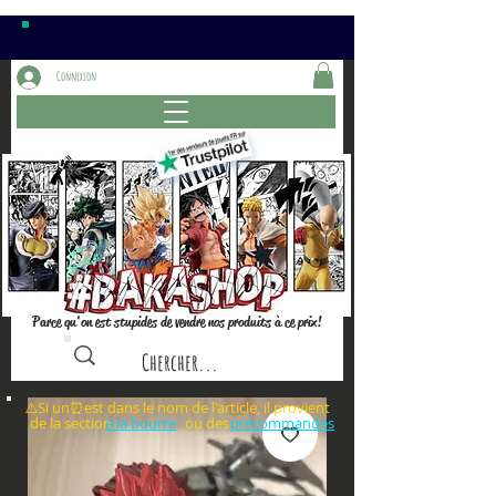
Connexion
Parce qu'on est stupides de vendre nos produits à ce prix!
⚠️Si un⏰est dans le nom de l'article, il provient
de la section ou des
à la bourre
précommandes