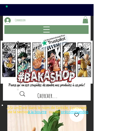
Connexion
Parce qu'on est stupides de vendre nos produits à ce prix!
⚠️Si un⏰est dans le nom de l'article, il provient
de la section ou des
à la bourre
précommandes