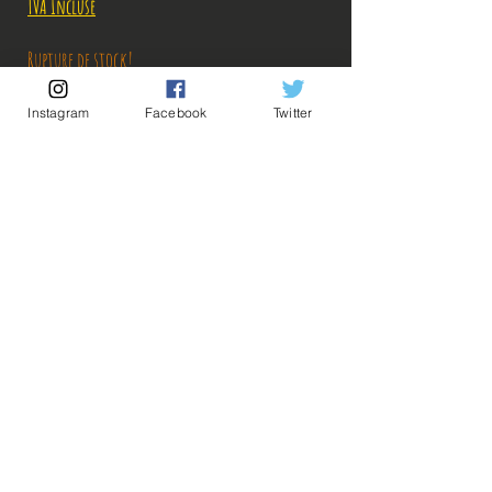
TVA Incluse
Rupture de stock!
Instagram
Facebook
Twitter
M'avertir en cas de Restock!
Description:
Taille: 16 cm
💡Nos liens utiles💡
🔥Newsletter🔥
Figurine en parfait état, aucun défaut apparent,
Mentions légales
vendue sans boîte!
Conditions générales vente