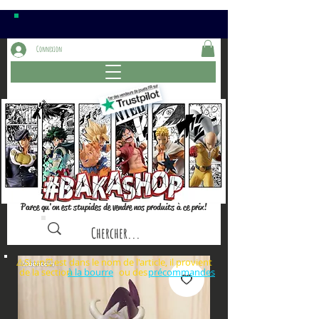
Connexion
Parce qu'on est stupides de vendre nos produits à ce prix!
⚠️Si un⏰est dans le nom de l'article, il provient
de la section ou des
à la bourre
précommandes