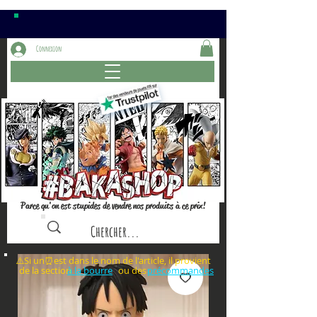
Connexion
Parce qu'on est stupides de vendre nos produits à ce prix!
⚠️Si un⏰est dans le nom de l'article, il provient
de la section ou des
à la bourre
précommandes