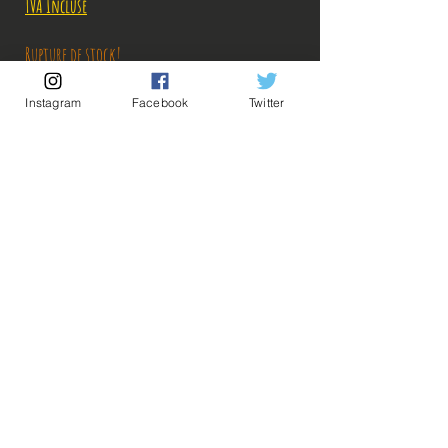
TVA Incluse
Rupture de stock!
Instagram
Facebook
Twitter
M'avertir en cas de Restock!
Description:
Taille: 26 cm
💡Nos liens utiles💡
🔥Newsletter🔥
Figurine en très bon état, une très légère trace
Mentions légales
blanche sur un bas de pli de la veste à l'arrière
Conditions générales vente
(même en photo, elle est difficile à voir), vendue