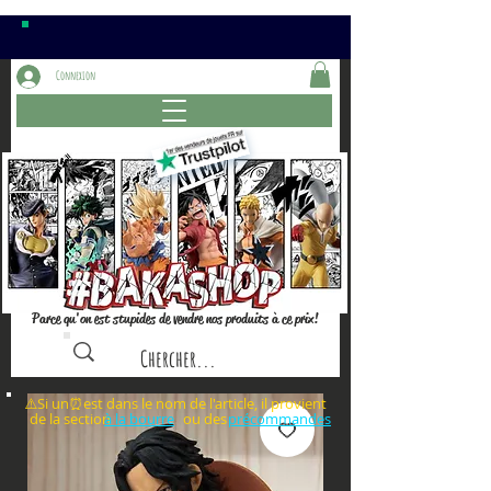
Connexion
Parce qu'on est stupides de vendre nos produits à ce prix!
⚠️Si un⏰est dans le nom de l'article, il provient
de la section ou des
à la bourre
précommandes