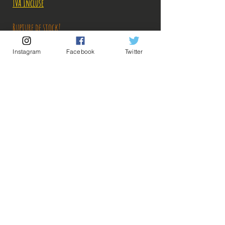
TVA Incluse
Rupture de stock!
Instagram
Facebook
Twitter
M'avertir en cas de Restock!
Description:
💡Nos liens utiles💡
🔥Newsletter🔥
Taille: 26 cm
Mentions légales
Conditions générales vente
Figurine en parfait état, sans flammes, aucun