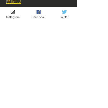
TVA Incluse
Rupture de stock!
Instagram
Facebook
Twitter
M'avertir en cas de Restock!
Description:
💡Nos liens utiles💡
🔥Newsletter🔥
Taille: 18 cm
Mentions légales
Conditions générales vente
Figurine en parfait état, aucun défaut apparent,
vendue sans boîte!