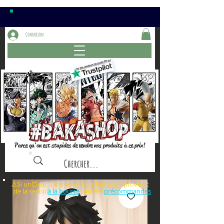
Connexion
Parce qu'on est stupides de vendre nos produits à ce prix!
⚠️Si un⏰est dans le nom de l'article, il provient
de la section ou des
à la bourre
précommandes