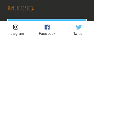
Rupture de stock!
M'avertir en cas de Restock!
Instagram
Facebook
Twitter
Découvrez notre produit exclusif, directement importé du Japon.
Conçu avec une qualité exceptionnelle, il incarne l'élégance et
l'innovation japonaise. Ne manquez pas l'occasion de posséder cet
article unique, symbole de savoir-faire et de tradition.
Description:
Taille: 14cm
💡Nos liens utiles💡
🔥Newsletter🔥
Ace porte fièrement les couleurs de son père
Mentions légales
adoptif pour cette Last One de toute beauté!
Conditions générales vente