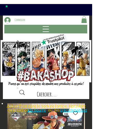
Connexion
Parce qu'on est stupides de vendre nos produits à ce prix!
⚠️Si un⏰est dans le nom de l'article, il provient
de la section ou des
à la bourre
précommandes