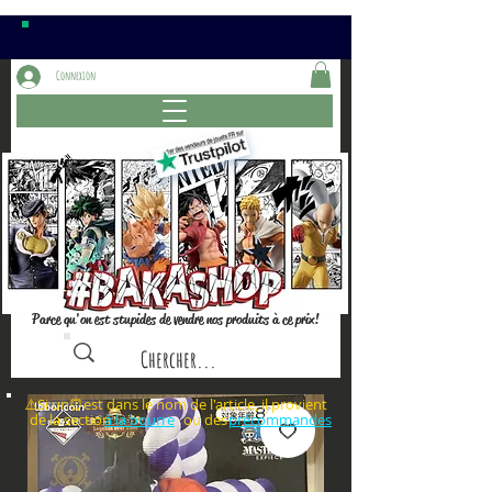
Connexion
Parce qu'on est stupides de vendre nos produits à ce prix!
⚠️Si un⏰est dans le nom de l'article, il provient
de la section ou des
à la bourre
précommandes