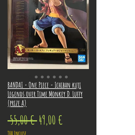
BANDAI - One Piece - Ichiban kuji
Legends over Time Monkey D. Luffy
(prize A)
Prix
Prix
 55,00 € 
49,00 €
original
promotionnel
TVA Incluse