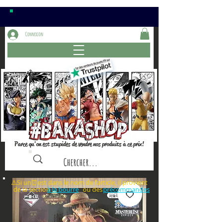
Connexion
Parce qu'on est stupides de vendre nos produits à ce prix!
⚠️Si un⏰est dans le nom de l'article, il provient
de la section ou des
à la bourre
précommandes