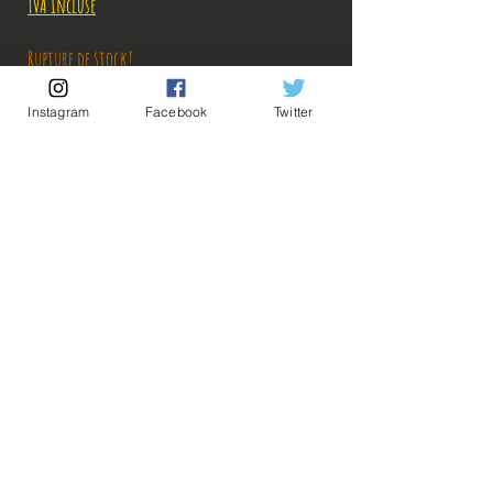
TVA Incluse
Rupture de stock!
Instagram
Facebook
Twitter
M'avertir en cas de Restock!
Description:
Taille: 16 cm
💡Nos liens utiles💡
🔥Newsletter🔥
Figurine en très bon état, pas de défaut
Mentions légales
apparent, vendue sans boîte. Quelques traces
Conditions générales vente
blanches légères sur le socle et une dans la jambe