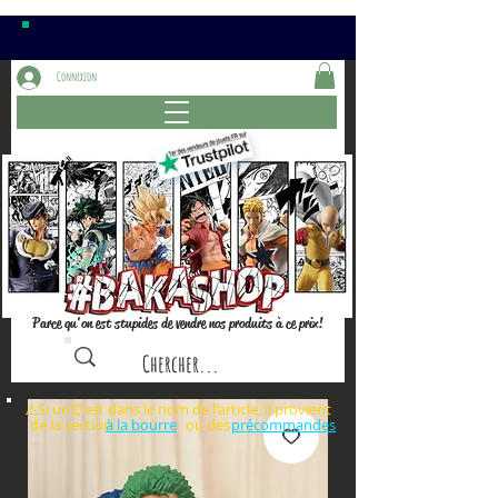
Connexion
Parce qu'on est stupides de vendre nos produits à ce prix!
⚠️Si un⏰est dans le nom de l'article, il provient
de la section ou des
à la bourre
précommandes