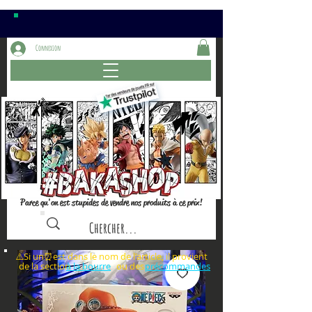
Connexion
Parce qu'on est stupides de vendre nos produits à ce prix!
⚠️Si un⏰est dans le nom de l'article, il provient
de la section ou des
à la bourre
précommandes