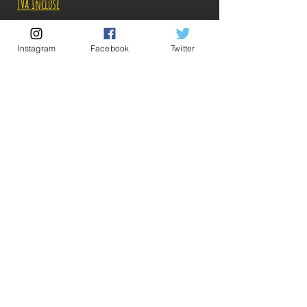
TVA Incluse
Rupture de stock!
Instagram
Facebook
Twitter
M'avertir en cas de Restock!
Description:
-Fabricant: Banpresto
-Taille: 19 cm
-Date de sortie: Avril 2022
💡Nos liens utiles💡
🔥Newsletter🔥
Mentions légales
Conditions générales vente