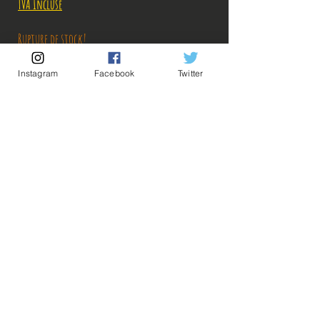
TVA Incluse
Rupture de stock!
Instagram
Facebook
Twitter
M'avertir en cas de Restock!
Description:
Taille: 25 cm
Date de sortie: Juin 2020
💡Nos liens utiles💡
🔥Newsletter🔥
Mentions légales
Figurine en parfait état, aucun défaut apparent,
Conditions générales vente
vendue sans boîte!