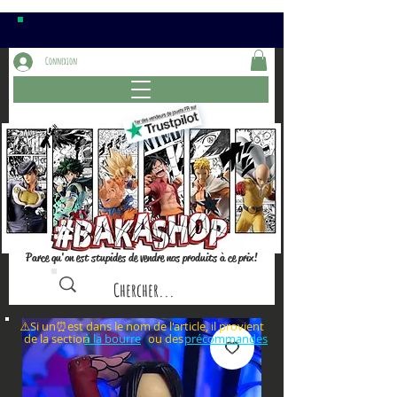
Connexion
Parce qu'on est stupides de vendre nos produits à ce prix!
⚠️Si un⏰est dans le nom de l'article, il provient
de la section ou des
à la bourre
précommandes