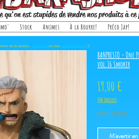
e qu'on est stupides de vendre nos produits à ce 
omo'
Stock
Animes
À la Bourre!
Préco Jap!
rticle, il provient de la section ou des !)
à la bourre
précommandes
BANPRESTO - One P
vol.16 Smoker
Prix
19,00 €
TVA Incluse
Rupture de stock!
M'avertir en