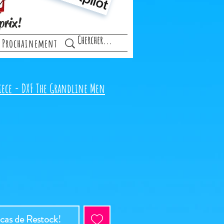
prix!
Prochainement
iece - DXF The Grandline Men
 cas de Restock!