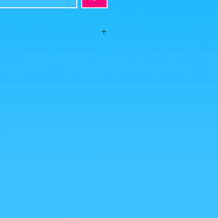
t, aucun défaut apparent, vendue sans
le, les 2-3 points blancs visibles sur les
e poussière, partis en soufflant!)
 photos est ce que vous achetez, cliquez