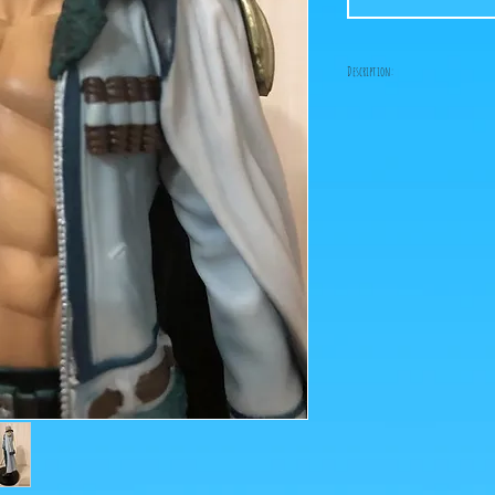
Description:
Figurine en parfait éta
boîte!
(ps: le socle est impeccab
photos sont des grains d
Ce que vous voyez sur les
pour agrandir!