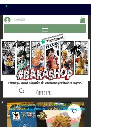
Connexion
Parce qu'on est stupides de vendre nos produits à ce prix!
⚠️Si un⏰est dans le nom de l'article, il provient
de la section ou des
à la bourre
précommandes