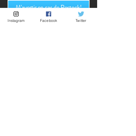
M'avertir en cas de Restock!
Instagram
Facebook
Twitter
Découvrez notre produit exclusif, conçu avec précision et passion. Ce
produit officiel est directement importé du Japon, garantissant une
qualité et une authenticité inégalées. Parfait pour les amateurs de
produits japonais authentiques.
Description:
💡Nos liens utiles💡
🔥Newsletter🔥
Taille: 20 cm
Mentions légales
Conditions générales vente
Le cuistot de l'équipage du chapeau de paille
débarque dans une version Prince Vinsmoke de