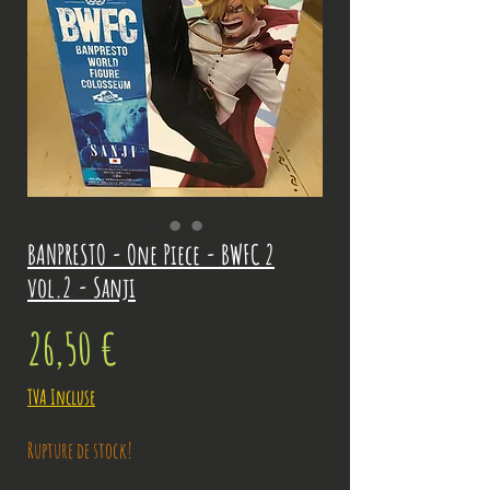
BANPRESTO - One Piece - BWFC 2
vol.2 - Sanji
Prix
26,50 €
TVA Incluse
Rupture de stock!