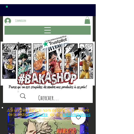
Connexion
Parce qu'on est stupides de vendre nos produits à ce prix!
⚠️Si un⏰est dans le nom de l'article, il provient
de la section ou des
à la bourre
précommandes