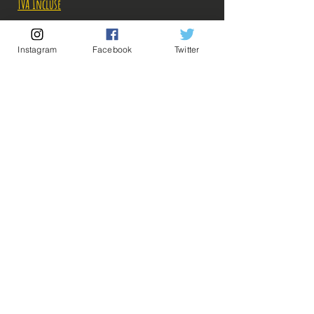
TVA Incluse
Rupture de stock!
Instagram
Facebook
Twitter
M'avertir en cas de Restock!
Description:
-Fabricant: Banpresto
-Taille: 18 cm
-Date de sortie: Avril 2022
💡Nos liens utiles💡
🔥Newsletter🔥
Mentions légales
Conditions générales vente