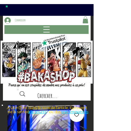
Connexion
Parce qu'on est stupides de vendre nos produits à ce prix!
⚠️Si un⏰est dans le nom de l'article, il provient
de la section ou des
à la bourre
précommandes