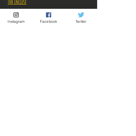
TVA Incluse
Rupture de stock!
Instagram
Facebook
Twitter
M'avertir en cas de Restock!
Description:
-Fabricant: Banpresto
-Taille: 14 cm
-Date de sortie: Juin 2021
💡Nos liens utiles💡
🔥Newsletter🔥
Figurine en parfait état, aucun défaut apparent,
Mentions légales
vendue sans boîte!
Conditions générales vente
Ce que vous voyez sur les photos est ce que vous