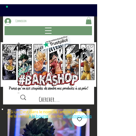
Connexion
Parce qu'on est stupides de vendre nos produits à ce prix!
⚠️Si un⏰est dans le nom de l'article, il provient
de la section ou des
à la bourre
précommandes