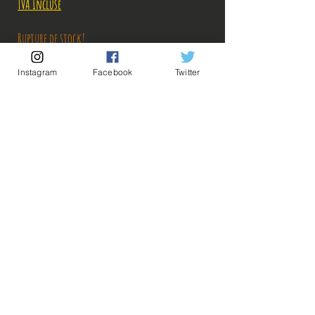
TVA Incluse
Rupture de stock!
Instagram
Facebook
Twitter
M'avertir en cas de Restock!
Description:
Fabricant: Banpresto
Taille: 19 cm
Date de sortie: Août 2020
💡Nos liens utiles💡
🔥Newsletter🔥
Mentions légales
Conditions générales vente