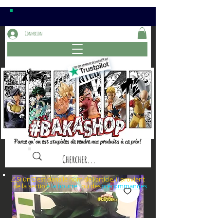
Connexion
Parce qu'on est stupides de vendre nos produits à ce prix!
⚠️Si un⏰est dans le nom de l'article, il provient
de la section ou des
à la bourre
précommandes