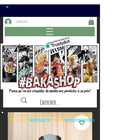
Connexion
Parce qu'on est stupides de vendre nos produits à ce prix!
⚠️Si un⏰est dans le nom de l'article, il provient
de la section ou des
à la bourre
précommandes