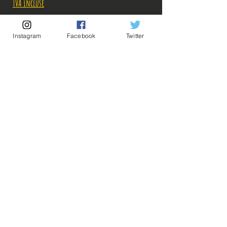
TVA Incluse
Rupture de stock!
Instagram
Facebook
Twitter
M'avertir en cas de Restock!
Description:
Taille: 19 cm
💡Nos liens utiles💡
🔥Newsletter🔥
Figurine en parfait état, aucun défaut apparent,
Mentions légales
vendue sans boîte!
Conditions générales vente
Ce que vous voyez sur les photos est ce que vous