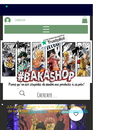
Connexion
Parce qu'on est stupides de vendre nos produits à ce prix!
⚠️Si un⏰est dans le nom de l'article, il provient
de la section ou des
à la bourre
précommandes