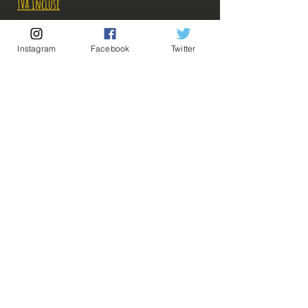
TVA Incluse
Rupture de stock!
Instagram
Facebook
Twitter
M'avertir en cas de Restock!
Description:
-Fabricant: Banpresto
-Taille: 21 cm
-Date de sortie: Avril 2022
💡Nos liens utiles💡
🔥Newsletter🔥
Mentions légales
Conditions générales vente