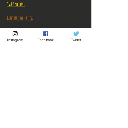
TVA Incluse
Rupture de stock!
M'avertir en cas de Restock!
Instagram
Facebook
Twitter
Découvrez notre produit exclusif, directement importé du Japon.
Conçu avec une précision exceptionnelle, il incarne l'élégance et
l'innovation japonaise. Ne manquez pas cette opportunité unique
d'ajouter une touche authentique à votre collection.
Description:
Taille: 13 cm
💡Nos liens utiles💡
🔥Newsletter🔥
Mentions légales