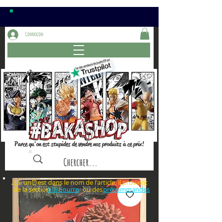
Connexion
Parce qu'on est stupides de vendre nos produits à ce prix!
⚠️Si un⏰est dans le nom de l'article, il provient
de la section ou des
à la bourre
précommandes