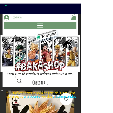
Connexion
Parce qu'on est stupides de vendre nos produits à ce prix!
⚠️Si un⏰est dans le nom de l'article, il provient
de la section ou des
à la bourre
précommandes