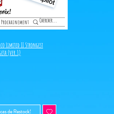
prix!
Prochainement
co Limited II Strongest
geta (ver.1)
 cas de Restock!