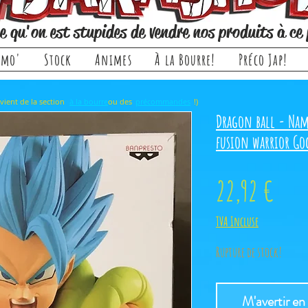
e qu'on est stupides de vendre nos produits à ce 
omo'
Stock
Animes
À la Bourre!
Préco Jap!
rticle, il provient de la section ou des !)
à la bourre
précommandes
Dragon ball - Nam
fusion warrior Go
Prix
22,92 €
TVA Incluse
Rupture de stock!
M'avertir en