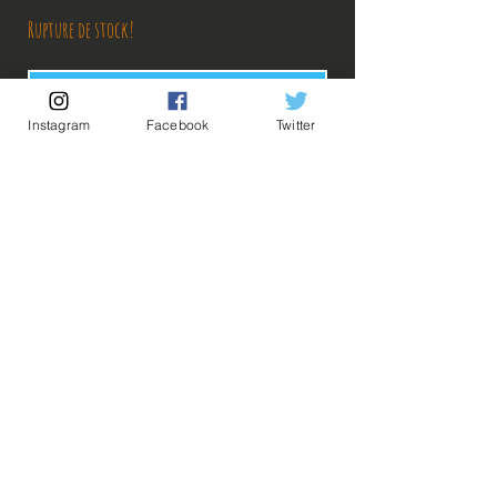
Rupture de stock!
M'avertir en cas de Restock!
Instagram
Facebook
Twitter
Découvrez notre produit exclusif, conçu avec précision et passion.
Cet article est un produit officiel, directement importé du Japon,
garantissant authenticité et qualité supérieure. Ne manquez pas
l'occasion de posséder un morceau de l'artisanat japonais.
Description:
Taille: 15cm
💡Nos liens utiles💡
🔥Newsletter🔥
Hop! Sans les mains! La collection Banpresto
Mentions légales
Dragon ball Blood Of Saiyans débarque sur
Conditions générales vente