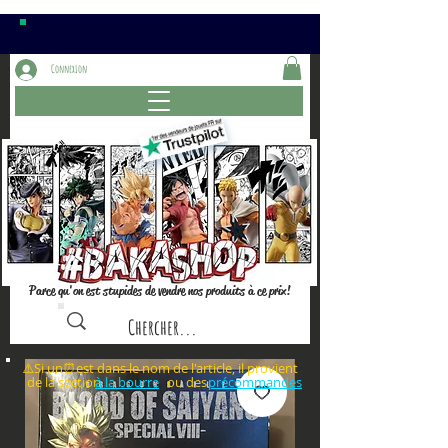
Connexion
Parce qu'on est stupides de vendre nos produits à ce prix!
⚠️Si un⏰est dans le nom de l'article, il provient
de la section ou des
à la bourre
précommandes