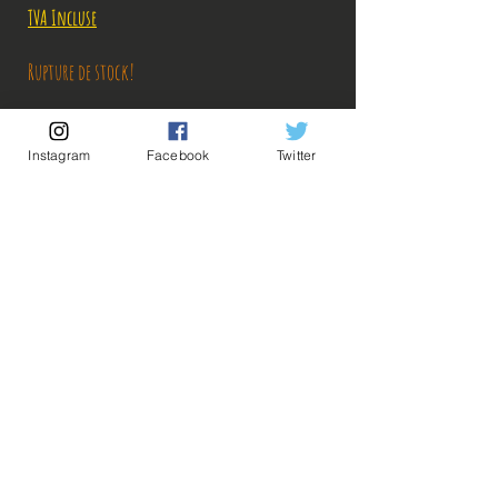
original
promotionnel
TVA Incluse
Rupture de stock!
M'avertir en cas de Restock!
Instagram
Facebook
Twitter
Découvrez notre produit exceptionnel, conçu pour offrir une
expérience unique et inoubliable. Fabriqué avec des matériaux de
haute qualité, il répond aux attentes des plus exigeants.
Description:
Il s'agit d'un produit officiel, directement importé du Japon,
garantissant authenticité et excellence.
Taille: 15 et 21 cm
💡Nos liens utiles💡
🔥Newsletter🔥
Cheese! Père et fils prennent la pose pour une