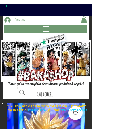
Connexion
Parce qu'on est stupides de vendre nos produits à ce prix!
⚠️Si un⏰est dans le nom de l'article, il provient
de la section ou des
à la bourre
précommandes