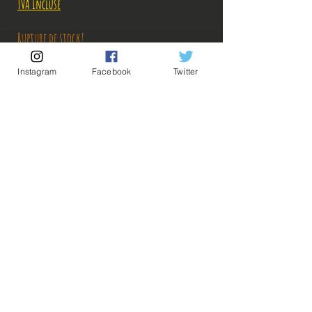
TVA Incluse
Rupture de stock!
Instagram
Facebook
Twitter
M'avertir en cas de Restock!
Description:
Taille: 14cm
Date de sortie: Mai 2019
💡Nos liens utiles💡
🔥Newsletter🔥
Mentions légales
Figurine en parfait état, aucun défaut apparent,
Conditions générales vente
vendue sans boite.