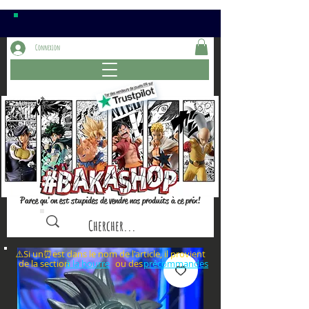
Connexion
Parce qu'on est stupides de vendre nos produits à ce prix!
⚠️Si un⏰est dans le nom de l'article, il provient
de la section ou des
à la bourre
précommandes