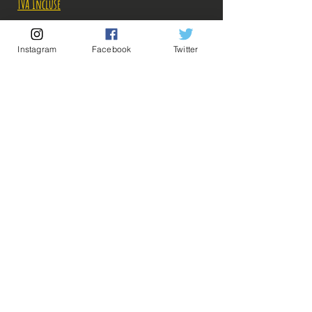
TVA Incluse
Rupture de stock!
Instagram
Facebook
Twitter
M'avertir en cas de Restock!
Description:
-Fabricant: Banpresto
-Taille: 18 cm
-Date de sortie: Juillet 2018
💡Nos liens utiles💡
🔥Newsletter🔥
Figurine en parfait état, aucun défaut apparent,
Mentions légales
vendue sans boîte!
Conditions générales vente
Ce que vous voyez sur les photos est ce que vous