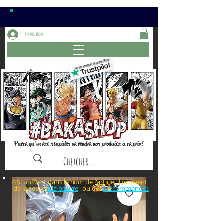
Connexion
Parce qu'on est stupides de vendre nos produits à ce prix!
⚠️Si un⏰est dans le nom de l'article, il provient
de la section ou des
à la bourre
précommandes