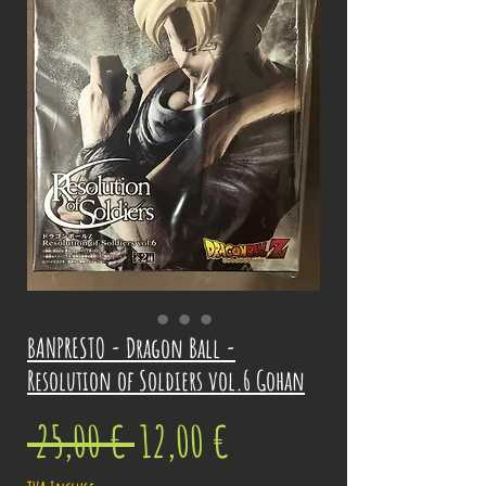
BANPRESTO - Dragon Ball -
Resolution of Soldiers vol.6 Gohan
Prix
Prix
 25,00 € 
12,00 €