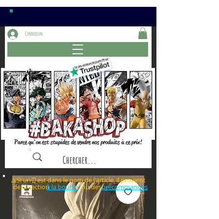
Connexion
Parce qu'on est stupides de vendre nos produits à ce prix!
⚠️Si un⏰est dans le nom de l'article, il provient
de la section ou des
à la bourre
précommandes