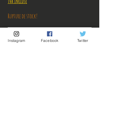
original
promotionnel
TVA Incluse
Rupture de stock!
M'avertir en cas de Restock!
Instagram
Facebook
Twitter
Découvrez notre produit exceptionnel, conçu pour offrir une
expérience unique et inégalée. Cet article est un produit officiel,
directement importé du Japon, garantissant authenticité et qualité
supérieure. Ne manquez pas l'occasion de posséder cet objet rare et
précieux.
Description:
Taille: 18 cm
💡Nos liens utiles💡
🔥Newsletter🔥
Les Resolution Of Soldiers font partie des
Mentions légales