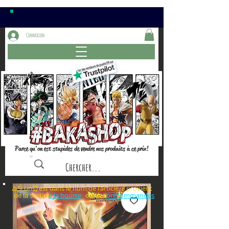
Connexion
Parce qu'on est stupides de vendre nos produits à ce prix!
⚠️Si un⏰est dans le nom de l'article, il provient
de la section ou des
à la bourre
précommandes