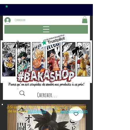
Connexion
Parce qu'on est stupides de vendre nos produits à ce prix!
⚠️Si un⏰est dans le nom de l'article, il provient
de la section ou des
à la bourre
précommandes