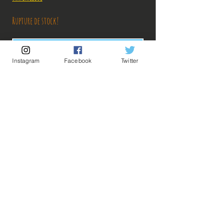
Rupture de stock!
M'avertir en cas de Restock!
Instagram
Facebook
Twitter
Découvrez notre produit exclusif, conçu avec précision et passion. Ce
produit est un article officiel, directement importé du Japon,
garantissant authenticité et qualité supérieure. Ne manquez pas
l'occasion de posséder un morceau de l'artisanat japonais.
Description:
Taille: 25cm
💡Nos liens utiles💡
🔥Newsletter🔥
Aujourd'hui sur #BakaShop, on vous propose
Mentions légales
cette magnifique masterlise Goku de la gamme