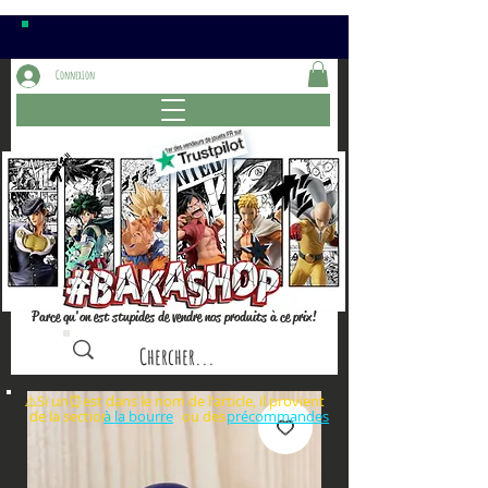
Connexion
Parce qu'on est stupides de vendre nos produits à ce prix!
⚠️Si un⏰est dans le nom de l'article, il provient
de la section ou des
à la bourre
précommandes