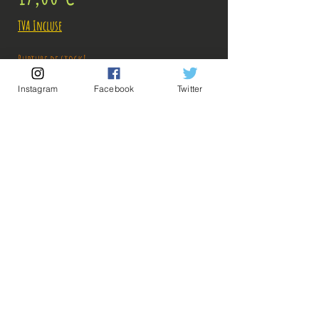
TVA Incluse
Rupture de stock!
Instagram
Facebook
Twitter
M'avertir en cas de Restock!
Description:
Taille: 14 cm
💡Nos liens utiles💡
🔥Newsletter🔥
Mentions légales