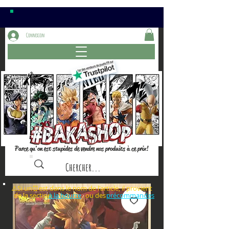
Connexion
Parce qu'on est stupides de vendre nos produits à ce prix!
⚠️Si un⏰est dans le nom de l'article, il provient
de la section ou des
à la bourre
précommandes