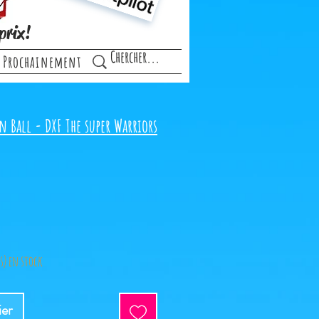
prix!
Prochainement
 Ball - DXF The super Warriors
(s) en stock
ier