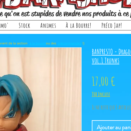
e qu'on est stupides de vendre nos produits à ce 
omo'
Stock
Animes
À la Bourre!
Préco Jap!
rticle, il provient de la section ou des !)
à la bourre
précommandes
BANPRESTO - Dragon
vol.1 Trunks
Prix
17,00 €
TVA Incluse
Il ne reste que 1 article
Ajouter au pan