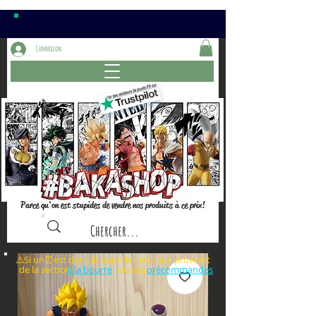
Connexion
Parce qu'on est stupides de vendre nos produits à ce prix!
⚠️Si un⏰est dans le nom de l'article, il provient
de la section ou des
à la bourre
précommandes